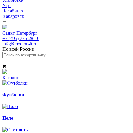
Ульяновск
Уфа
Челябинск
Хабаровск
☰
Санкт-Петербург
+7 (495) 775-28-10
info@modern-it.ru
По всей России
✖
Каталог
Футболки
Поло