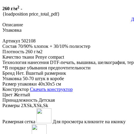
2
260 г/м
-
{loadposition price_total_pdf}
Д
Описание
Упаковка
Артикул
502108
Состав
70/90% хлопок + 30/10% полиэстер
Плотность
260 г/м2
Качество ткани
Penye compact
Технология нанесения
DTF-печать, вышивка, шелкография, те
*
В порядке убывания предпочтительности
Бренд
Нет. Вшитый размерник
Упаковка
50-70 штук в коробе
Размер упаковки
40х30х5 см
Конструктор
Скачать конструктор
Цвет
Желтый
Принадлежность
Детская
Размеры
2XSk,XSk,Sk
Размерная сетка
Для просмотра кликните на иконку