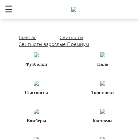
☰
Главная
Свитшоты
-
-
Свитшоты взрослые Премиум
Футболки
Поло
Свитшоты
Толстовки
Бомберы
Костюмы