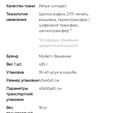
Качество ткани
Penye compact
Технология
Шелкография, DTF-печать,
нанесения
вышивка, термотрансфер /
цифровой трансфер,
шелкотрансфер
*
*
В порядке убывания
предпочтительности
Бренд
Modern. Вшивная
Вес 1 шт.
435 г
Упаковка
35-40 штук в коробе
Размер упаковки
60x40x3 см
Параметры
40x50x60 см
транспортной
упаковки
Вес
18 кг