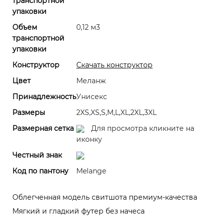
транспортной
упаковки
Объем
0,12 м3
транспортной
упаковки
Конструктор
Скачать конструктор
Цвет
Меланж
Принадлежность
Унисекс
Размеры
2XS,XS,S,M,L,XL,2XL,3XL
Размерная сетка
Для просмотра кликните на
иконку
Честный знак
Код по пантону
Melange
Облегченная модель свитшота премиум-качества
Мягкий и гладкий футер без начеса