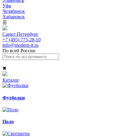
Ульяновск
Уфа
Челябинск
Хабаровск
☰
Санкт-Петербург
+7 (495) 775-28-10
info@modern-it.ru
По всей России
✖
Каталог
Футболки
Поло