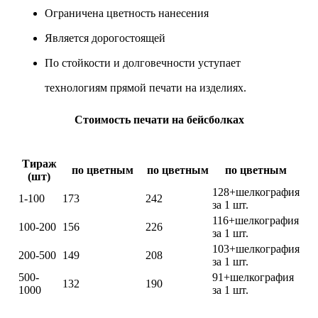
Ограничена цветность нанесения
Является дорогостоящей
По стойкости и долговечности уступает
технологиям прямой печати на изделиях.
Стоимость печати на бейсболках
Цифровой
Шелкотрансфер
Термотрансфер
трансфер
(1 цвет)
Тираж
по цветным
по цветным
по цветным
(шт)
128+шелкография
1-100
173
242
за 1 шт.
116+шелкография
100-200
156
226
за 1 шт.
103+шелкография
200-500
149
208
за 1 шт.
500-
91+шелкография
132
190
1000
за 1 шт.