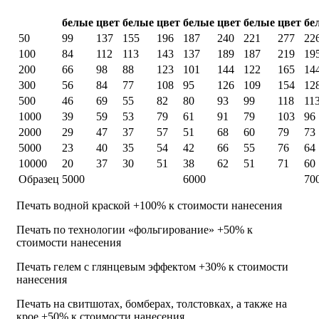
1 цв.
2 цв.
3 цв.
4 цв.
Тираж
(шт.)
белые
цвет
белые
цвет
белые
цвет
белые
цвет
бе
50
99
137
155
196
187
240
221
277
22
100
84
112
113
143
137
189
187
219
19
200
66
98
88
123
101
144
122
165
14
300
56
84
77
108
95
126
109
154
12
500
46
69
55
82
80
93
99
118
11
1000
39
59
53
79
61
91
79
103
96
2000
29
47
37
57
51
68
60
79
73
5000
23
40
35
54
42
66
55
76
64
10000
20
37
30
51
38
62
51
71
60
Образец
5000
6000
70
Печать водной краской +100% к стоимости нанесения
Печать по технологии «фольгирование» +50% к
стоимости нанесения
Печать гелем с глянцевым эффектом +30% к стоимости
нанесения
Печать на свитшотах, бомберах, толстовках, а также на
крое +50% к стоимости нанесения