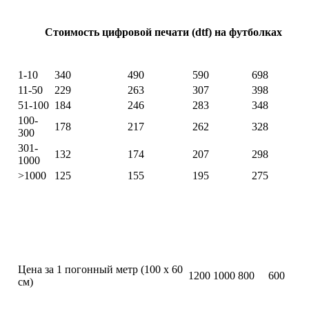
Стоимость цифровой печати (dtf) на футболках
Тираж
A6(14.85x10.5)
A5(21x14.85)
A4(29.7x21)
A3(42x29.7)
(шт)
1-10
340
490
590
698
11-50
229
263
307
398
51-100
184
246
283
348
100-
178
217
262
328
300
301-
132
174
207
298
1000
>1000
125
155
195
275
Стоимость цифровой печати (dtf) в рулонах
11-
51-
Тираж (погонные метры)
1-10
>100
50
100
Цена за 1 погонный метр (100 x 60
1200
1000
800
600
cм)