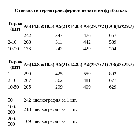
Стоимость термотрансферной печати на футболках
Термотрансфер (сублимационный и флекс)
Тираж
A6(14.85x10.5)
A5(21x14.85)
A4(29.7x21)
A3(42x29.7)
(шт)
1
242
347
476
657
2-10
208
311
442
589
10-50
173
242
429
554
Цифровой трансфер, флок, голографическая пленка
Тираж
A6(14.85x10.5)
A5(21x14.85)
A4(29.7x21)
A3(42x29.7)
(шт)
1
299
425
559
802
2-10
267
362
481
677
10-50
205
299
409
629
Шелкотрансфер (1 цвет)
50
242+шелкография за 1 шт.
100-
218+шелкография за 1 шт.
200
200-
169+шелкография за 1 шт.
500