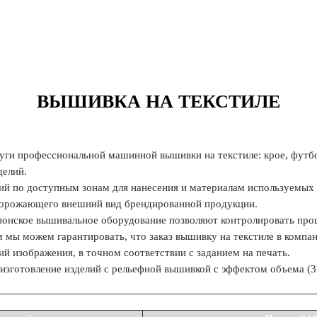
ВЫШИВКА НА ТЕКСТИЛЕ
уги профессиональной машинной вышивки на текстиле: крое, футбо
делий.
ий по доступным зонам для нанесения и материалам используемых 
удорожающего внешний вид брендированной продукции.
понское вышивальное оборудование позволяют контролировать проц
ем мы можем гарантировать, что заказ вышивку на текстиле в комп
ий изображения, в точном соответствии с заданием на печать.
изготовление изделий с рельефной вышивкой с эффектом объема (
сть вышивки на одежде на одной единице за 1000 стежков в зависимости от