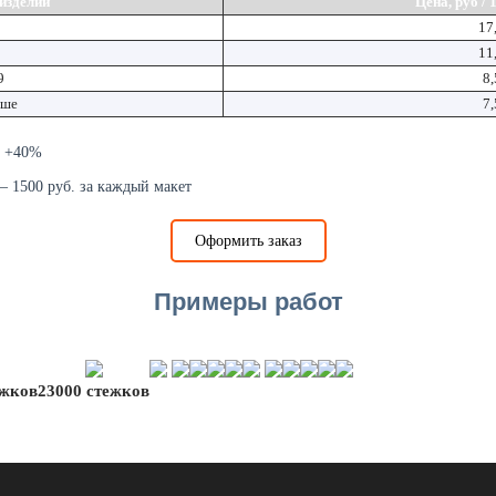
 изделий
Цена, руб / 
17
11
9
8,
ьше
7,
ю +40%
– 1500 руб. за каждый макет
Оформить заказ
Примеры работ
ежков
23000 стежков