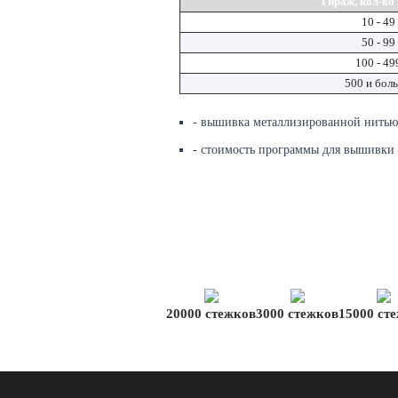
Тираж, кол-во
10 - 49
50 - 99
100 - 49
500 и бол
- вышивка металлизированной нить
- стоимость программы для вышивки 
20000 стежков
3000 стежков
15000 ст