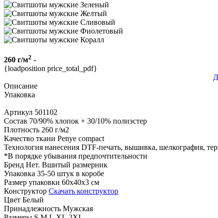
2
260 г/м
-
{loadposition price_total_pdf}
Д
Описание
Упаковка
Артикул
501102
Состав
70/90% хлопок + 30/10% полиэстер
Плотность
260 г/м2
Качество ткани
Penye compact
Технология нанесения
DTF-печать, вышивка, шелкография, те
*
В порядке убывания предпочтительности
Бренд
Нет. Вшитый размерник
Упаковка
35-50 штук в коробе
Размер упаковки
60x40x3 см
Конструктор
Скачать конструктор
Цвет
Белый
Принадлежность
Мужская
Размеры
S,M,L,XL,2XL